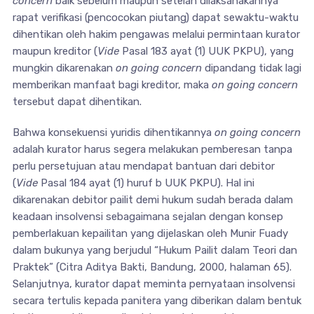
concern
baik sebelum maupun setelah dilaksanakannya
rapat verifikasi (pencocokan piutang) dapat sewaktu-waktu
dihentikan oleh hakim pengawas melalui permintaan kurator
maupun kreditor (
Vide
Pasal 183 ayat (1) UUK PKPU), yang
mungkin dikarenakan
on going concern
dipandang tidak lagi
memberikan manfaat bagi kreditor, maka
on going concern
tersebut dapat dihentikan.
Bahwa konsekuensi yuridis dihentikannya
on going concern
adalah kurator harus segera melakukan pemberesan tanpa
perlu persetujuan atau mendapat bantuan dari debitor
(
Vide
Pasal 184 ayat (1) huruf b UUK PKPU). Hal ini
dikarenakan debitor pailit demi hukum sudah berada dalam
keadaan insolvensi sebagaimana sejalan dengan konsep
pemberlakuan kepailitan yang dijelaskan oleh Munir Fuady
dalam bukunya yang berjudul “Hukum Pailit dalam Teori dan
Praktek” (Citra Aditya Bakti, Bandung, 2000, halaman 65).
Selanjutnya, kurator dapat meminta pernyataan insolvensi
secara tertulis kepada panitera yang diberikan dalam bentuk