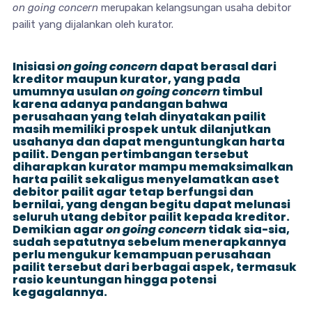
on going concern
merupakan kelangsungan usaha debitor
pailit yang dijalankan oleh kurator.
Inisiasi
on going concern
dapat berasal dari
kreditor maupun kurator, yang pada
umumnya usulan
on going concern
timbul
karena adanya pandangan bahwa
perusahaan yang telah dinyatakan pailit
masih memiliki prospek untuk dilanjutkan
usahanya dan dapat menguntungkan harta
pailit. Dengan pertimbangan tersebut
diharapkan kurator mampu memaksimalkan
harta pailit sekaligus menyelamatkan aset
debitor pailit agar tetap berfungsi dan
bernilai, yang dengan begitu dapat melunasi
seluruh utang debitor pailit kepada kreditor.
Demikian agar
on going concern
tidak sia-sia,
sudah sepatutnya sebelum menerapkannya
perlu mengukur kemampuan perusahaan
pailit tersebut dari berbagai aspek, termasuk
rasio keuntungan hingga potensi
kegagalannya.