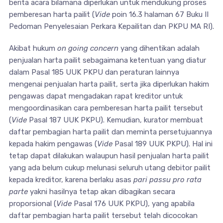
berita acara bilamana diperlukan untuk mendukung proses
pemberesan harta pailit (
Vide
poin 16.3 halaman 67 Buku II
Pedoman Penyelesaian Perkara Kepailitan dan PKPU MA RI).
Akibat hukum
on going concern
yang dihentikan adalah
penjualan harta pailit sebagaimana ketentuan yang diatur
dalam Pasal 185 UUK PKPU dan peraturan lainnya
mengenai penjualan harta pailit, serta jika diperlukan hakim
pengawas dapat mengadakan rapat kreditor untuk
mengoordinasikan cara pemberesan harta pailit tersebut
(
Vide
Pasal 187 UUK PKPU). Kemudian, kurator membuat
daftar pembagian harta pailit dan meminta persetujuannya
kepada hakim pengawas (
Vide
Pasal 189 UUK PKPU). Hal ini
tetap dapat dilakukan walaupun hasil penjualan harta pailit
yang ada belum cukup melunasi seluruh utang debitor pailit
kepada kreditor, karena berlaku asas
pari passu pro rata
parte
yakni hasilnya tetap akan dibagikan secara
proporsional (
Vide
Pasal 176 UUK PKPU), yang apabila
daftar pembagian harta pailit tersebut telah dicocokan