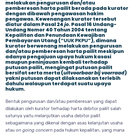
melakukan pengurusan dan/atau
pemberesan harta pailit berada pada kurator
dengan dibawah pengawasan hakim
pengawas. Kewenangan kurator tersebut
diatur dalam Pasal 24
jo
. Pasal 16 Undang-
Undang Nomor 40 Tahun 2004 tentang
Kepailitan dan Penundaan Kewajiban
Pembayaran Utang (“
UUK PKPU
”), dimana
kurator berwenang melakukan pengurusan
dan/atau pemberesan harta pailit meskipun
adanya pengajuan upaya hukum kasasi
maupun peninjauan kembali terhadap
putusan pailit, mengingat putusan pailit
bersifat serta merta (
uitvoorbaar bij voorraad
)
yakni putusan dapat dilaksanakan terlebih
dahulu walaupun terdapat suatu upaya
hukum.
Bentuk pengurusan dan/atau pemberesan yang dapat
dilakukan oleh kurator terhadap harta debitor pailit salah
satunya yaitu melanjutkan usaha debitor pailit
sebagaimana yang dikenal dengan asas kelanjutan usaha
atau
on going concern
pada hukum kepailitan, yang mana