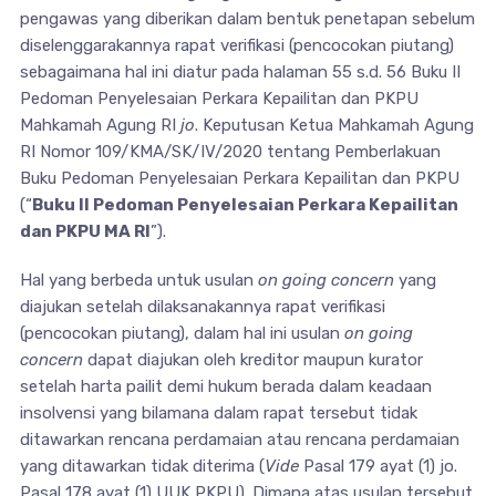
pengawas yang diberikan dalam bentuk penetapan sebelum
diselenggarakannya rapat verifikasi (pencocokan piutang)
sebagaimana hal ini diatur pada halaman 55 s.d. 56 Buku II
Pedoman Penyelesaian Perkara Kepailitan dan PKPU
Mahkamah Agung RI
jo
. Keputusan Ketua Mahkamah Agung
RI Nomor 109/KMA/SK/IV/2020 tentang Pemberlakuan
Buku Pedoman Penyelesaian Perkara Kepailitan dan PKPU
(“
Buku II Pedoman Penyelesaian Perkara Kepailitan
dan PKPU MA RI
”).
Hal yang berbeda untuk usulan
on going concern
yang
diajukan setelah dilaksanakannya rapat verifikasi
(pencocokan piutang), dalam hal ini usulan
on going
concern
dapat diajukan oleh kreditor maupun kurator
setelah harta pailit demi hukum berada dalam keadaan
insolvensi yang bilamana dalam rapat tersebut tidak
ditawarkan rencana perdamaian atau rencana perdamaian
yang ditawarkan tidak diterima (
Vide
Pasal 179 ayat (1) jo.
Pasal 178 ayat (1) UUK PKPU). Dimana atas usulan tersebut